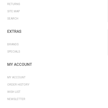
самым нормальному функционированию кожи;
RETURNS
оказывает тонизирующее действие, придавая коже
SITE MAP
мягкость и упругость.
SEARCH
Активные ингредиенты:
EXTRAS
Оливковое масло*: Антиоксидантное,
омолаживающее
BRANDS
Пантенол - Провитамин Β5: Смягчающий,
SPECIALS
увлажняющий, заживляющий
MY ACCOUNT
Календула: Антибактериальная,
омолаживающая
MY ACCOUNT
Ромашка: Смягчающая, антисептическая
ORDER HISTORY
WISH LIST
Алоэ Вера*: Увлажняющее, успокаивающее
NEWSLETTER
* Сертифицированные органические ингредиенты