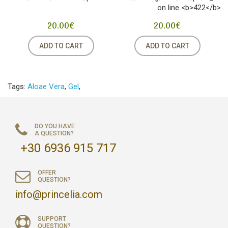
Calendula: Antibacterial, anti-ageing
20.00€
20.00€
Chamomile: Emollient, antiseptic
ADD TO CART
ADD TO CART
Aloe vera*: Moisturising, soothing
Tags:
Aloae Vera
,
Gel
,
* Ingredients from certified organic cultivation
INSTRUCTIONS FOR USE: Apply on distressed and
DO YOU HAVE
A QUESTION?
dehydrated skin repeatedly. Ideal after sun exposure.
+30 6936 915 717
PARABENS FREE - DERMATOLOGICALLY TESTED NO
COLOR - NO PERFUME
OFFER
QUESTION?
info@princelia.com
SUPPORT
QUESTION?