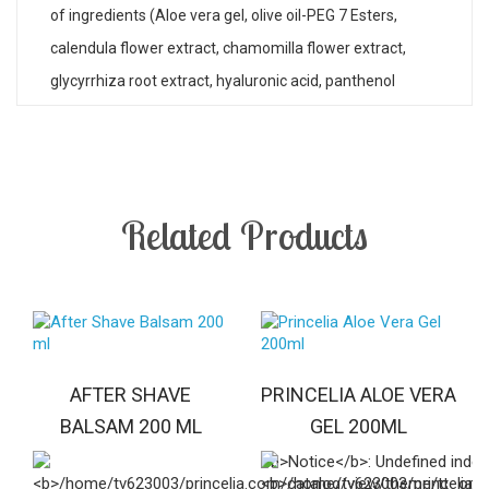
of ingredients (Aloe vera gel, olive oil-PEG 7 Esters,
calendula flower extract, chamomilla flower extract,
glycyrrhiza root extract, hyaluronic acid, panthenol
(provitamin B5), etc.) with rejuvenating, healing, anti-
inflammatory, anti-ageing, soothing, moisturising and
mild antiseptic properties. Protects from dehydration -
dry skin, sunburn, premature ageing and helps the
Related Products
normal function of the skin, offering softness, flexibility
and toning.
Active Ingredients:
AFTER SHAVE
PRINCELIA ALOE VERA
Olive oil*: Antioxidant, anti-ageing
BALSAM 200 ML
GEL 200ML
Panthenol, Provitamin B5: Emollient, moisturising,
healing